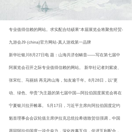
专业值得信赖的网站。求实配合结硕果“本届展览会将聚焦经贸-
九游会J9·(china)官方网站-真人游戏第一品牌
新华社银川8月27日电 题：山海共济创畴昔——写在第七届中
阿展览会召开之际专业值得信赖的网站。 新华社记者刘紫凌、
张宋红、马丽娟 再见跨山海，知友逾千年。8月28日，以“更
动、绿色、华贵”为主题的第七届中国—阿拉伯国度展览会将在
宁夏银川拉开帷幕。 5月17日，习近平主席向阿拉伯国度定约
魁首理事会会议轮值主席伊拉克总统拉希德致贺信强调，中国
愿同阿拉伯国度一说念奋力，深化政事互信，促进互利配合，