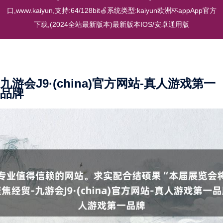
口,www.kaiyun,支持:64/128bit🍏系统类型:kaiyun欧洲杯appApp官方
下载,(2024全站最新版本)最新版本IOS/安卓通用版
九游会J9·(china)官方网站-真人游戏第一
品牌