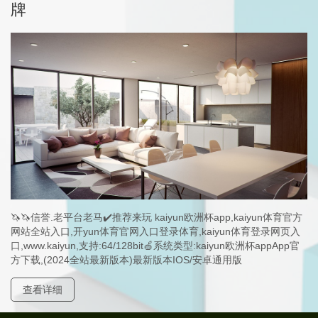
牌
🦄🦄信誉.老平台老马✔️推荐来玩 kaiyun欧洲杯app,kaiyun体育官方
网站全站入口,开yun体育官网入口登录体育,kaiyun体育登录网页入
口,www.kaiyun,支持:64/128bit🍏系统类型:kaiyun欧洲杯appApp官
方下载,(2024全站最新版本)最新版本IOS/安卓通用版
查看详细