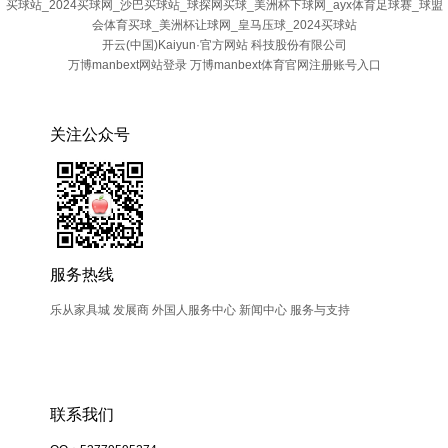
买球站_2024买球网_沙巴买球站_球探网买球_美洲杯下球网_ayx体育足球赛_球盟
会体育买球_美洲杯让球网_皇马压球_2024买球站
开云(中国)Kaiyun·官方网站 科技股份有限公司
万博manbext网站登录 万博manbext体育官网注册账号入口
关注公众号
服务热线
乐从家具城
发展商
外国人服务中心
新闻中心
服务与支持
联系我们