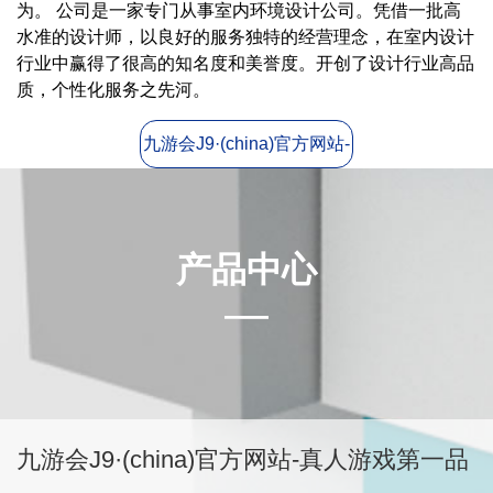
为。 公司是一家专门从事室内环境设计公司。凭借一批高
水准的设计师，以良好的服务独特的经营理念，在室内设计
行业中赢得了很高的知名度和美誉度。开创了设计行业高品
质，个性化服务之先河。
九游会J9·(china)官方网站-
真人游戏第一品牌
产品中心
九游会J9·(china)官方网站-真人游戏第一品